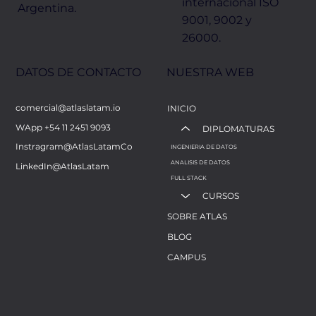
internacional ISO
Argentina.
9001, 9002 y
26000.
NUESTRA WEB
DATOS DE CONTACTO
comercial@atlaslatam.io
INICIO
WApp +54 11 2451 9093
DIPLOMATURAS
Instragram@AtlasLatamCo
INGENIERIA DE DATOS
ANALISIS DE DATOS
LinkedIn@AtlasLatam
FULL STACK
CURSOS
SOBRE ATLAS
BLOG
CAMPUS