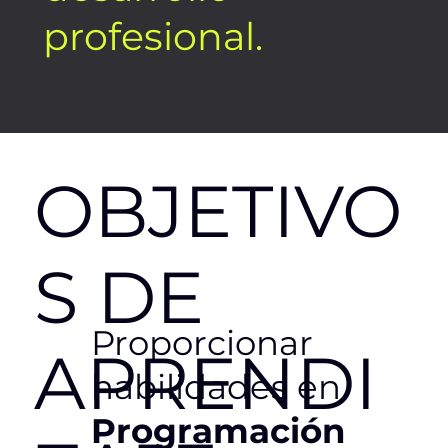
profesional.
OBJETIVO
S
DE
Proporcionar
APRENDI
habilidades en
Programación