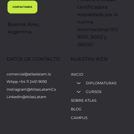
certificadora
CONTACTANOS
INCLUYE CERTIFICADO FREDEU
respaldada por la
norma
Buenos Aires,
internacional ISO
Argentina.
9001, 9002 y
26000.
NUESTRA WEB
DATOS DE CONTACTO
comercial@atlaslatam.io
INICIO
WApp +54 11 2451 9093
DIPLOMATURAS
Instragram@AtlasLatamCo
CURSOS
LinkedIn@AtlasLatam
SOBRE ATLAS
BLOG
CAMPUS