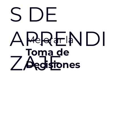
S
DE
APRENDI
Mejorar la
Toma de
ZAJE
Decisiones