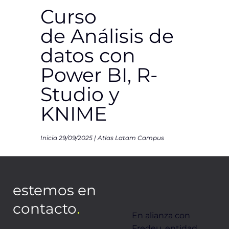
Curso
de Análisis de
datos con
Power BI, R-
Studio y
KNIME
Inicia 29/09/2025 | Atlas Latam Campus
CURSO DE ANALISIS DE DATOS,
estemos en
.
contacto
POWER BI, R-RSTUDIO Y KNIME
En alianza con
INSCRIBIRSE 🇦🇷
10 HORAS DE CLASES CADA MODULO
Fredeu, entidad