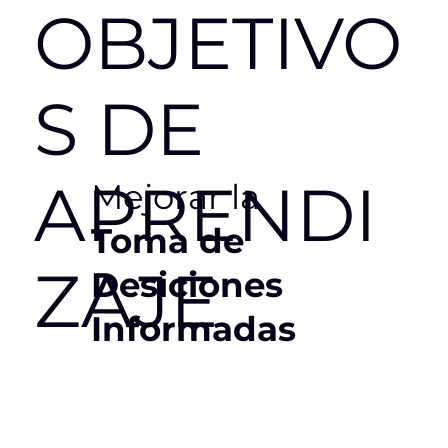
OBJETIVO
S
DE
APRENDI
Mejorar la
Toma de
ZAJE
Desiciones
Informadas