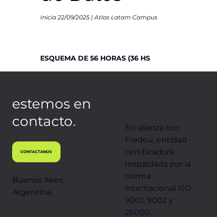
Inicia 22/09/2025 | Atlas Latam Campus
ESQUEMA DE 56 HORAS (36 HS
SINCRÓNICAS, 20 HS ASINCRÓNICAS
estemos en
MÁS TAREAS Y PROYECTO)
.
contacto
Horas presenciales/virtuales en tiempo
En alianza con
Fredeu, entidad
real, clases asincrónicas y de
certificadora
CONTACTANOS
respaldada por la
INSCRIBIRSE 🇦🇷
ejercitación.
norma
Buenos Aires,
internacional ISO
Argentina.
INCLUYE CERTIFICADO FREDEU
9001, 9002 y
26000.