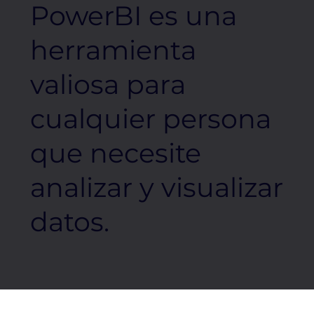
PowerBI es una
herramienta
valiosa para
cualquier persona
que necesite
analizar y visualizar
datos.