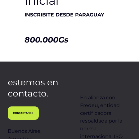
Inicial
INSCRIBITE DESDE PARAGUAY​
800.000Gs
REALIZÁ TU TRANSFERENCIA A
estemos en
Nro. De Cuenta Gs: 1554154
.
contacto
Beneficiario: LIZ MABEL BAEZ
En alianza con
Fredeu, entidad
ALMANDO
certificadora
CONTACTANOS
respaldada por la
C.I.: 3640131
norma
Buenos Aires,
internacional ISO
Argentina.