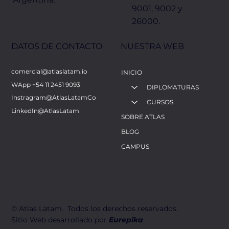
9001, 9002 y
26000.
NUESTRA WEB
DATOS DE CONTACTO
comercial@atlaslatam.io
INICIO
WApp +54 11 2451 9093
DIPLOMATURAS
Instragram@AtlasLatamCo
CURSOS
LinkedIn@AtlasLatam
SOBRE ATLAS
BLOG
CAMPUS
​© Atlas Latam. Todos los derechos reservados.
Sitio Web desarrollado por
Eurepika