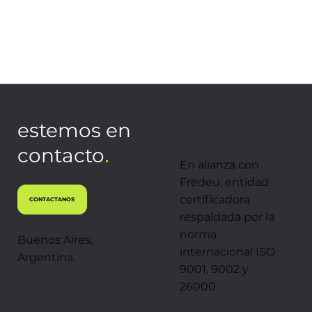
estemos en
.
contacto
En alianza con
Fredeu, entidad
certificadora
CONTACTANOS
respaldada por la
norma
Buenos Aires,
internacional ISO
Argentina.
9001, 9002 y
26000.