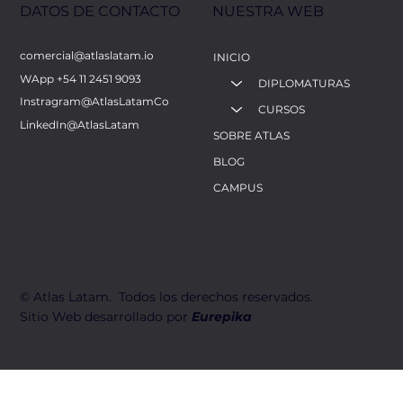
NUESTRA WEB
DATOS DE CONTACTO
comercial@atlaslatam.io
INICIO
WApp +54 11 2451 9093
DIPLOMATURAS
Instragram@AtlasLatamCo
CURSOS
LinkedIn@AtlasLatam
SOBRE ATLAS
BLOG
CAMPUS
​© Atlas Latam. Todos los derechos reservados.
Sitio Web desarrollado por
Eurepika